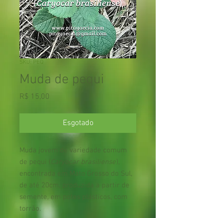
SKU: PEQ
Muda de pequi
Preço
R$ 15,00
Esgotado
Muda jovem de variedade comum
de pequi (
Caryocar brasiliense
),
encontrada em Mato Grosso do Sul,
de até 20cm, produzida a partir de
semente, em potes plásticos, com
torrão.