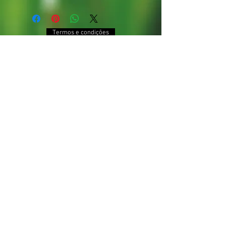
Termos e condições
Política de privacidade
Trocas e devoluções
®
Pitaya & Companhia | Pitaya & Cia.
2017-2024
CNPJ:
30157915
/0001-76 - RENASEM: MS
01445/2019
Sede: Estância Arco-íris, Rodovia José Domingos
(MS 080), km 0, s/n, zona rural, Campo Grande, MS,
Brasil
Entregas a domicílio em Campo Grande e via
correio/transportadora em demais localidades
dentro do território nacional
Contatos:
+55 67 99225-3933
(apenas WhatsApp) |
pitayaecia@gmail.com
Atendimento
on-line
de
segunda a sexta, das 8h às
18h / visitas apenas agendadas
Todo o conteúdo textual e repertório fotográfico
deste
site
têm seus direitos reservados, p
roibida
sua reprodução sem citação expressa da fonte