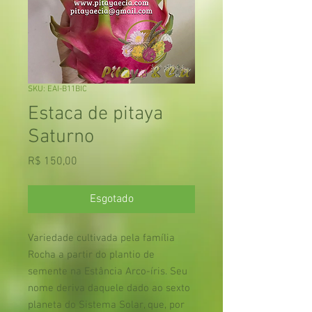
SKU: EAI-B11BIC
Estaca de pitaya
Saturno
Preço
R$ 150,00
Esgotado
Variedade cultivada pela família
Rocha a partir do plantio de
semente na Estância Arco-íris. Seu
nome deriva daquele dado ao sexto
planeta do Sistema Solar, que, por