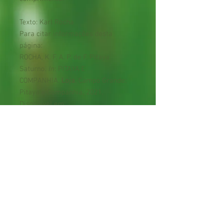
Texto: Karl Rocha
Para citar informações desta
página:
ROCHA, K. F. A. P. de F. Pitaya
Saturno.
In
: PITAYA E
COMPANHIA.
Loja
. Campo Grande:
Pitaya e Companhia, 2021.
Disponível em:
https://www.pitayaecia.com/product
-page/pitaya-saturno. Acesso em:
[indicar data de acesso].
Cuidados e garantias
* As pitayas são cactos que possuem
espinhos, portanto deve haver atenção
na manipulação das estacas para evitar