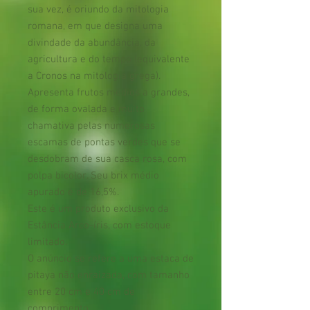
sua vez, é oriundo da mitologia
romana, em que designa uma
divindade da abundância, da
agricultura e do tempo (equivalente
a Cronos na mitologia grega).
Apresenta frutos médios a grandes,
de forma ovalada e muito
chamativa pelas numerosas
escamas de pontas verdes que se
desdobram de sua casca rosa, com
polpa bicolor. Seu brix médio
apurado é de 16,5%.
Este é um produto exclusivo da
Estância Arco-íris, com estoque
limitado.
O anúncio se refere a uma estaca de
pitaya não enraizada, com tamanho
entre 20 cm e 40 cm de
comprimento.