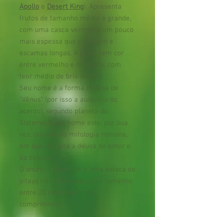
Apollo
e
Desert King
). Apresenta
frutos de tamanho médio a grande,
com uma casca vermelha um pouco
mais espessa que o comum e
escamas longas. A polpa tem cor
entre vermelho e magenta, com
teor médio de brix de 15%.
Seu nome é a forma inglesa de
"Vênus" (por isso a ausência do
acento), segundo planeta do
Sistema Solar, nome este, por sua
vez, oriundo da mitologia romana,
em que designa a deusa do amor e
da beleza.
O anúncio se refere a uma estaca de
pitaya não enraizada, com tamanho
entre 20 cm e 40 cm de
comprimento.