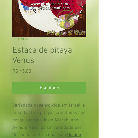
SKU: VEN
Estaca de pitaya
Venus
Preço
R$ 45,00
Esgotado
Variedade desenvolvida em Israel, é
uma das três pitayas creditadas aos
pesquisadores Josef Mizrahi and
Avinom Nard, da Universidade Ben
Gurion (as outras duas são
Golden