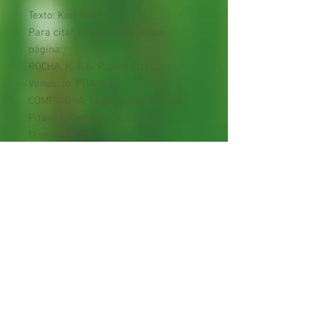
Texto: Karl Rocha
Para citar informações desta
página:
ROCHA, K. F. A. P. de F. Pitaya
Venus.
In
: PITAYA E
COMPANHIA.
Loja
. Campo Grande:
Pitaya e Companhia, 2021.
Disponível em:
https://www.pitayaecia.com/product
-page/pitaya-venus. Acesso em:
[indicar data de acesso].
Cuidados e garantias
* As pitayas são cactos que possuem
espinhos, portanto deve haver atenção
na manipulação das estacas para evitar
Termos e condições
ferimentos ao manuseador;
Política de privacidade
* Como o não acesso ao sol durante o