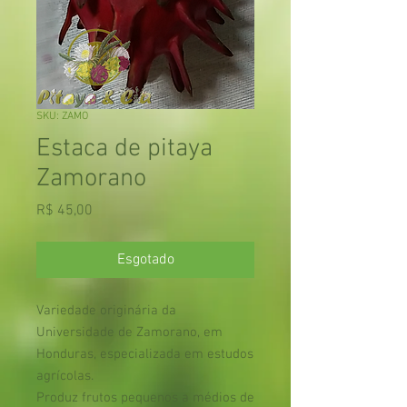
SKU: ZAMO
Estaca de pitaya
Zamorano
Preço
R$ 45,00
Esgotado
Variedade originária da
Universidade de Zamorano, em
Honduras, especializada em estudos
agrícolas.
Produz frutos pequenos a médios de