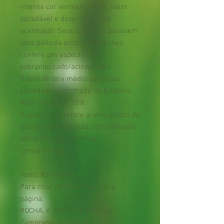
intensa cor vermelha, com sabor
agradável e doce não muito
acentuado. Seus cladódios possuem
uma película protetiva que lhes
confere um aspecto
esbranquiçado/acinzentado.
O teor de brix médio para esta
variedade encontrado da Estância
Arco-íris foi de 15%.
O anúncio se refere a uma estaca de
pitaya não enraizada, com tamanho
entre 20 cm e 40 cm de
comprimento.
Texto: Karl Rocha
Para citar informações desta
página:
ROCHA, K. F. A. P. de F. Pitaya
Zamorano.
In
: PITAYA E