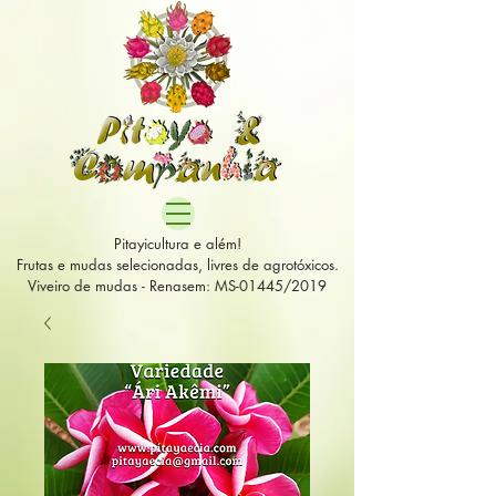
Pitayicultura e além!
Frutas e mudas selecionadas, livres de agrotóxicos.
Viveiro de mudas - Renasem: MS-01445/2019