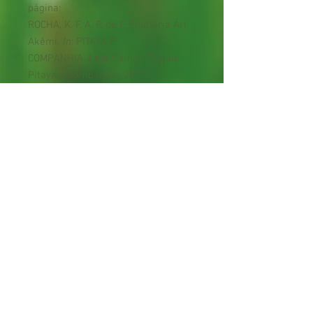
página:
ROCHA, K. F. A. P. de F. Pluméria Ári
Akêmi.
In
: PITAYA E
COMPANHIA.
Loja
. Campo Grande:
Pitaya e Companhia, 2021.
Disponível em:
https://www.pitayaecia.com/product
-page/plum%C3%A9ria-%C3%A1ri-
akemi. Acesso em: [indicar data de
acesso].
Termos e condições
Política de privacidade
Trocas e devoluções
®
Pitaya & Companhia | Pitaya & Cia.
2017-2024
CNPJ:
30157915
/0001-76 - RENASEM: MS
01445/2019
Sede: Estância Arco-íris, Rodovia José Domingos