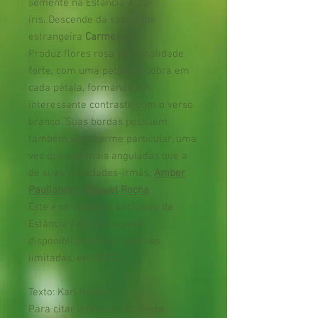
semente na Estância Arco-
íris. Descende da variedade
estrangeira
Carmen
.
Produz flores rosa em tonalidade
forte, com uma pequena dobra em
cada pétala, formando um
interessante contraste com o verso
branco. Suas bordas possuem
também um charme particular, uma
vez que são mais anguladas que a
de suas variedades-irmãs,
Amber
Paulianne
e
Raquel Rocha
.
Este é um produto exclusivo da
Estância Arco-íris e será
disponibilizado, em quantias
limitadas, em 2022.
Texto: Karl Rocha
Para citar informações desta