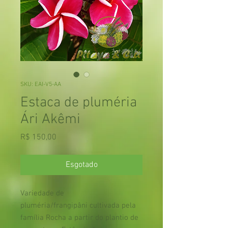
SKU: EAI-V5-AA
Estaca de pluméria
Ári Akêmi
Preço
R$ 150,00
Esgotado
Variedade de
pluméria/frangipâni cultivada pela
família Rocha a partir do plantio de