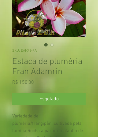
SKU: EAI-X8-FA
Estaca de pluméria
Fran Adamrin
Preço
R$ 150,00
Esgotado
Variedade de
pluméria/frangipâni cultivada pela
família Rocha a partir do plantio de