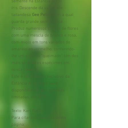
semente na Estância Arco-
íris. Descende da variedade
tailandesa
Gee Petch
, com a qual
guarda grande semelhança.
Produz numerosos cachos de flores
com uma mescla de branco e rosa,
com miolo em tons variados do
amarelo ao vermelho, conferindo-
lhe um aspecto "queimado". Um dos
mais singulares espécimes em
nossa coleção.
Este é um produto exclusivo da
Estância Arco-íris e será
disponibilizado, em quantias
limitadas, em 2022.
Texto: Karl Rocha
Para citar informações desta
página: