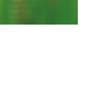
ROCHA, K. F. A. P. de F. Pluméria Fran
Adamrin.
In
: PITAYA E
COMPANHIA.
Loja
. Campo Grande:
Pitaya e Companhia, 2021.
Disponível em:
https://www.pitayaecia.com/product
-page/plum%C3%A9ria-fran-
adamrin. Acesso em: [indicar data
de acesso].
Termos e condições
Política de privacidade
Trocas e devoluções
®
Pitaya & Companhia | Pitaya & Cia.
2017-2024
CNPJ:
30157915
/0001-76 - RENASEM: MS
01445/2019
Sede: Estância Arco-íris, Rodovia José Domingos
(MS 080), km 0, s/n, zona rural, Campo Grande, MS,
Brasil